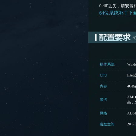
0.dll'丢失，请安
64位系统补丁下
/
操作系统
Windo
CPU
Int
内存
4G
AMD 
显卡
高，
网络
AD
磁盘空间
20 