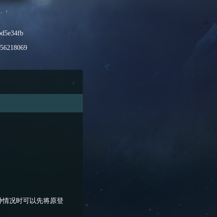
bd5e34fb
d56218069
种情况时可以先将原登