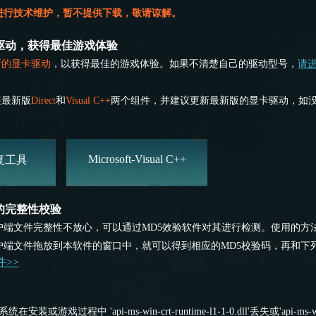
进行技术维护，暂不提供下载，敬请谅解。
驱动，获得最佳游戏体验
新的显卡驱动
，以获得最佳的游戏体验。如果不清楚自己的驱动型号，
请进
装最新版
Direct
和
Visual C++
两个组件，并建议更新最新版的显卡驱动，如
Microsoft-Visual C++
修复工具
的完整性校验
户端文件完整性不放心，可以通过MD5效验软件对其进行检测。使用的方
ne》客户端文件拖放到本软件的窗口中，就可以得到相应的MD5校验码，再和下
件>>
安装或游戏过程中 'api-ms-win-crt-runtime-l1-1-0.dll'丢失或'api-ms-win-c